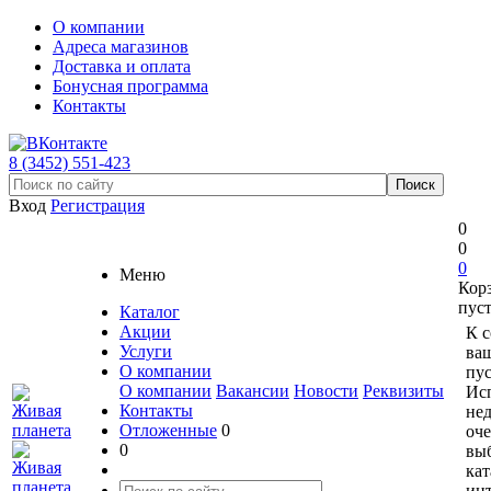
О компании
Адреса магазинов
Доставка и оплата
Бонусная программа
Контакты
8 (3452) 551-423
Вход
Регистрация
0
0
0
Меню
Кор
пус
Каталог
Акции
К 
Услуги
ваш
О компании
пус
О компании
Вакансии
Новости
Реквизиты
Ис
Контакты
не
Отложенные
0
оче
0
вы
кат
ин