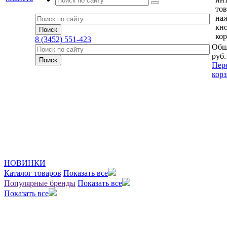
тов
на
кн
кор
8 (3452) 551-423
Общ
руб.
Пер
кор
НОВИНКИ
Каталог товаров
Показать все
Популярные бренды
Показать все
Показать все